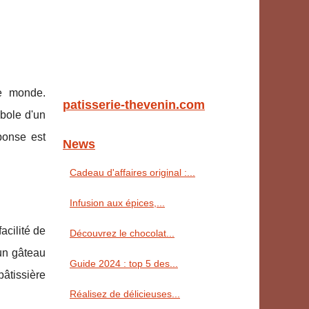
le monde.
patisserie-thevenin.com
mbole d'un
ponse est
News
Cadeau d'affaires original :...
Infusion aux épices,...
acilité de
Découvrez le chocolat...
 un gâteau
Guide 2024 : top 5 des...
âtissière
Réalisez de délicieuses...