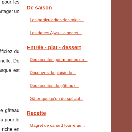
 pour les
De saison
artager un
Les particularites des miels...
Les dattes Ajwa : le secret...
Entrée - plat - dessert
ficiez du
Des recettes gourmandes de...
nnelle. De
asque est
Découvrez le plaisir de...
Des recettes de gâteaux...
Gâter quelqu'un de spécial...
ce gâteau
Recette
ou pour le
Magret de canard fourré au...
 riche en