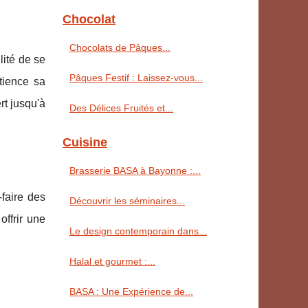
Chocolat
Chocolats de Pâques...
lité de se
Pâques Festif : Laissez-vous...
tience sa
rt jusqu'à
Des Délices Fruités et...
Cuisine
Brasserie BASA à Bayonne :...
-faire des
Découvrir les séminaires...
offrir une
Le design contemporain dans...
Halal et gourmet :...
BASA : Une Expérience de...