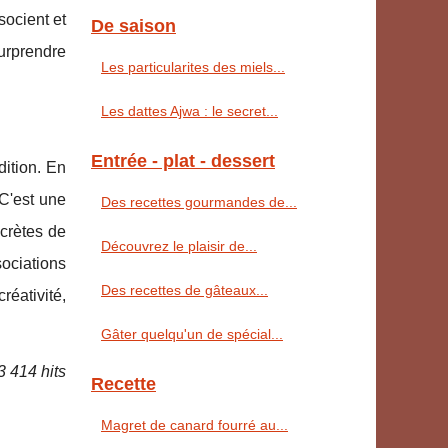
socient et
De saison
urprendre
Les particularites des miels...
Les dattes Ajwa : le secret...
Entrée - plat - dessert
ition. En
 C'est une
Des recettes gourmandes de...
ecrètes de
Découvrez le plaisir de...
ociations
Des recettes de gâteaux...
réativité,
Gâter quelqu'un de spécial...
3 414 hits
Recette
Magret de canard fourré au...