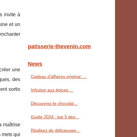
 invite à
sine et un
 enchanter
patisserie-thevenin.com
News
 créer une
Cadeau d'affaires original :...
ques, des
ent sortis
Infusion aux épices,...
Découvrez le chocolat...
Guide 2024 : top 5 des...
a maîtrise
Réalisez de délicieuses...
s mets qui