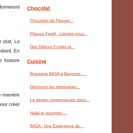
sformeront
Chocolat
Chocolats de Pâques...
Pâques Festif : Laissez-vous...
 plat. La
Des Délices Fruités et...
édient. En
 histoire
Cuisine
Brasserie BASA à Bayonne :...
Découvrir les séminaires...
de manière
Le design contemporain dans...
pour créer
Halal et gourmet :...
BASA : Une Expérience de...