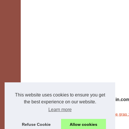
This website uses cookies to ensure you get
patisserie-thevenin.com
the best experience on our website.
Learn more
28/11/2025
Magret de canard fourré au foie gras :
Refuse Cookie
Allow cookies