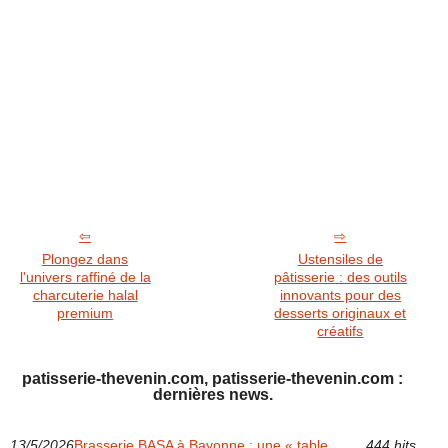
Plongez dans
Ustensiles de
l'univers raffiné de la
pâtisserie : des outils
charcuterie halal
innovants pour des
premium
desserts originaux et
créatifs
patisserie-thevenin.com, patisserie-thevenin.com :
dernières news.
13/5/2026
Brasserie BASA à Bayonne : une « table
444 hits