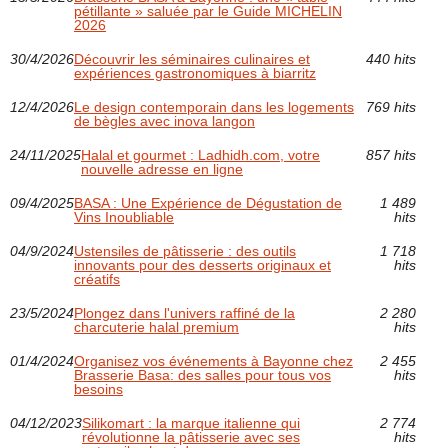
pétillante » saluée par le Guide MICHELIN
2026
30/4/2026
Découvrir les séminaires culinaires et
440 hits
expériences gastronomiques à biarritz
12/4/2026
Le design contemporain dans les logements
769 hits
de bègles avec inova langon
24/11/2025
Halal et gourmet : Ladhidh.com, votre
857 hits
nouvelle adresse en ligne
09/4/2025
BASA : Une Expérience de Dégustation de
1 489
Vins Inoubliable
hits
04/9/2024
Ustensiles de pâtisserie : des outils
1 718
innovants pour des desserts originaux et
hits
créatifs
23/5/2024
Plongez dans l'univers raffiné de la
2 280
charcuterie halal premium
hits
01/4/2024
Organisez vos événements à Bayonne chez
2 455
Brasserie Basa: des salles pour tous vos
hits
besoins
04/12/2023
Silikomart : la marque italienne qui
2 774
révolutionne la pâtisserie avec ses
hits