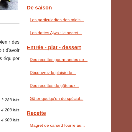
De saison
Les particularites des miels...
Les dattes Ajwa : le secret...
btenir des
Entrée - plat - dessert
t d'avoir
us équiper
Des recettes gourmandes de...
Découvrez le plaisir de...
Des recettes de gâteaux...
Gâter quelqu'un de spécial...
3 283 hits
4 203 hits
Recette
4 603 hits
Magret de canard fourré au...