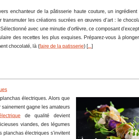
vers enchanteur de la pâtisserie haute couture, un ingrédient
r transmuter les créations sucrées en œuvres d’art : le chocol
. Sélectionné avec une minutie d'orfèvre, ce composant d'except
ulaire des recettes les plus exquises. Préparez-vous à plonge
ent chocolaté, là (
faire de la patisserie
) [
...
]
ques
planchas électriques. Alors que
ner sainement gagne les amateurs
lectrique
de qualité devient
licieuses viandes, des légumes
 planchas électriques s'invitent