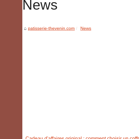
News
patisserie-thevenin.com
News
Cadeau d'affaires original : comment choisir un coff