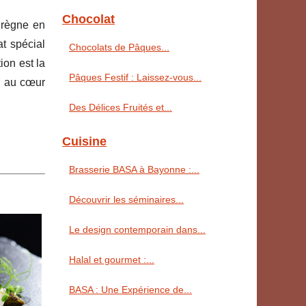
Chocolat
 règne en
at spécial
Chocolats de Pâques...
ion est la
Pâques Festif : Laissez-vous...
r au cœur
Des Délices Fruités et...
Cuisine
Brasserie BASA à Bayonne :...
Découvrir les séminaires...
Le design contemporain dans...
Halal et gourmet :...
BASA : Une Expérience de...