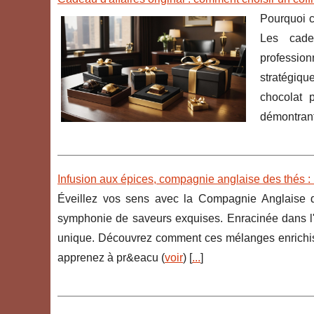
Pourquoi c
Les cadea
professio
stratégiqu
chocolat 
démontrant
Infusion aux épices, compagnie anglaise des thés 
Éveillez vos sens avec la Compagnie Anglaise d
symphonie de saveurs exquises. Enracinée dans l'hi
unique. Découvrez comment ces mélanges enrichisse
apprenez à pr&eacu (
voir
) [
...
]