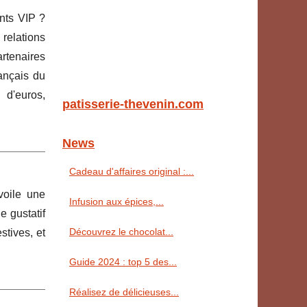
ents VIP ?
relations
rtenaires
rançais du
 d'euros,
patisserie-thevenin.com
News
Cadeau d'affaires original :...
voile une
Infusion aux épices,...
e gustatif
Découvrez le chocolat...
tives, et
Guide 2024 : top 5 des...
Réalisez de délicieuses...