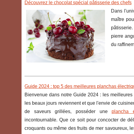
Découvrez le chocolat spécial pâtisserie des chefs
Dans l'uni
maître pou
pâtisserie
pierre ang
du raffinem
Guide 2024 : top 5 des meilleures planchas électri
Bienvenue dans notre Guide 2024 : les meilleures 
les beaux jours reviennent et que l'envie de cuisi
de saveurs grillées, posséder une
plancha é
incontournable. Que ce soit pour concocter de dé
croquants ou même des fruits de mer savoureux, les