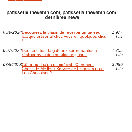
patisserie-thevenin.com, patisserie-thevenin.com :
dernières news.
05/9/2024
Découvrez le plaisir de recevoir un gâteau
1 977
basque artisanal chez vous en quelques clics
hits
!
06/7/2024
Des recettes de gâteaux surprenantes à
1 705
réaliser avec des moules originaux
hits
06/6/2023
Gâter quelqu'un de spécial : Comment
3 960
Choisir le Meilleur Service de Livraison pour
hits
Les Chocolats ?