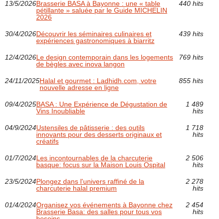
13/5/2026
Brasserie BASA à Bayonne : une « table
440 hits
pétillante » saluée par le Guide MICHELIN
2026
30/4/2026
Découvrir les séminaires culinaires et
439 hits
expériences gastronomiques à biarritz
12/4/2026
Le design contemporain dans les logements
769 hits
de bègles avec inova langon
24/11/2025
Halal et gourmet : Ladhidh.com, votre
855 hits
nouvelle adresse en ligne
09/4/2025
BASA : Une Expérience de Dégustation de
1 489
Vins Inoubliable
hits
04/9/2024
Ustensiles de pâtisserie : des outils
1 718
innovants pour des desserts originaux et
hits
créatifs
01/7/2024
Les incontournables de la charcuterie
2 506
basque: focus sur la Maison Louis Ospital
hits
23/5/2024
Plongez dans l'univers raffiné de la
2 278
charcuterie halal premium
hits
01/4/2024
Organisez vos événements à Bayonne chez
2 454
Brasserie Basa: des salles pour tous vos
hits
besoins